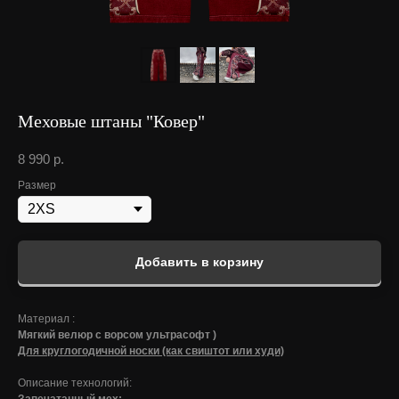
Меховые штаны "Ковер"
8 990
р.
Размер
Добавить в корзину
Материал :
Мягкий велюр с ворсом ультрасофт )
Для круглогодичной носки (как свиштот или худи)
Описание технологий: